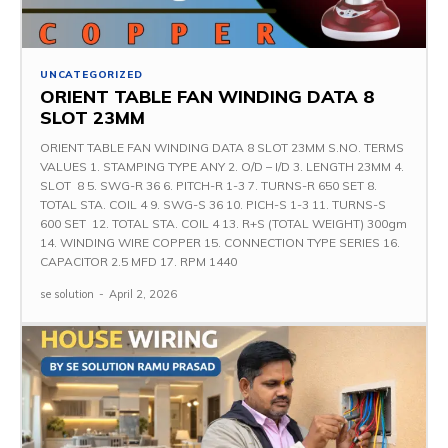
UNCATEGORIZED
ORIENT TABLE FAN WINDING DATA 8
SLOT 23MM
ORIENT TABLE FAN WINDING DATA 8 SLOT 23MM S.NO. TERMS
VALUES 1. STAMPING TYPE ANY 2. O/D – I/D 3. LENGTH 23MM 4.
SLOT 8 5. SWG-R 36 6. PITCH-R 1-3 7. TURNS-R 650 SET 8.
TOTAL STA. COIL 4 9. SWG-S 36 10. PICH-S 1-3 11. TURNS-S
600 SET 12. TOTAL STA. COIL 4 13. R+S (TOTAL WEIGHT) 300gm
14. WINDING WIRE COPPER 15. CONNECTION TYPE SERIES 16.
CAPACITOR 2.5 MFD 17. RPM 1440
se solution
-
April 2, 2026