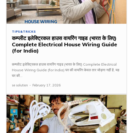
TIPS&TRICKS
कम्प्लीट इलेक्ट्रिकल हाउस वायरिंग गाइड (भारत के लिए)
Complete Electrical House Wiring Guide
(for India)
कम्प्लीट इलेक्ट्रिकल हाउस वायरिंग गाइड (भारत के लिए) Complete Electrical
House Wiring Guide (for India) घर की वायरिंग केवल तार जोड़ना नहीं है, यह
घर की...
se solution
-
February 17, 2026