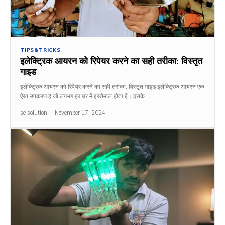
TIPS&TRICKS
इलेक्ट्रिक आयरन को रिपेयर करने का सही तरीका: विस्तृत
गाइड
इलेक्ट्रिक आयरन को रिपेयर करने का सही तरीका: विस्तृत गाइड इलेक्ट्रिक आयरन एक
ऐसा उपकरण है जो लगभग हर घर में इस्तेमाल होता है। इसके...
se solution
-
November 17, 2024