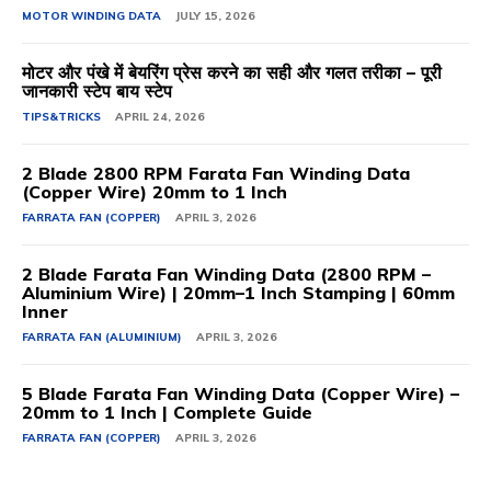
MOTOR WINDING DATA
JULY 15, 2026
मोटर और पंखे में बेयरिंग प्रेस करने का सही और गलत तरीका – पूरी
जानकारी स्टेप बाय स्टेप
TIPS&TRICKS
APRIL 24, 2026
2 Blade 2800 RPM Farata Fan Winding Data
(Copper Wire) 20mm to 1 Inch
FARRATA FAN (COPPER)
APRIL 3, 2026
2 Blade Farata Fan Winding Data (2800 RPM –
Aluminium Wire) | 20mm–1 Inch Stamping | 60mm
Inner
FARRATA FAN (ALUMINIUM)
APRIL 3, 2026
5 Blade Farata Fan Winding Data (Copper Wire) –
20mm to 1 Inch | Complete Guide
FARRATA FAN (COPPER)
APRIL 3, 2026