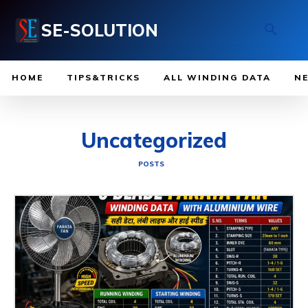
SE-SOLUTION
HOME
TIPS&TRICKS
ALL WINDING DATA
N
Uncategorized
POSTS