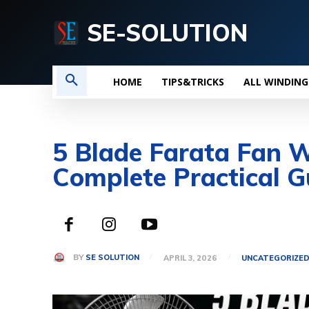
SE-SOLUTION
HOME
TIPS&TRICKS
ALL WINDING
5 Blade Farata Fan 
Complete Practical G
BY
SE SOLUTION
APRIL 3, 2026
UNCATEGORIZE