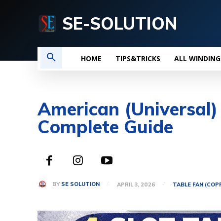
SE-SOLUTION
HOME
TIPS&TRICKS
ALL WINDING
American (Universal)
Complete Guide
BY
SE SOLUTION
APRIL 3, 2026
TABLE FAN (COP