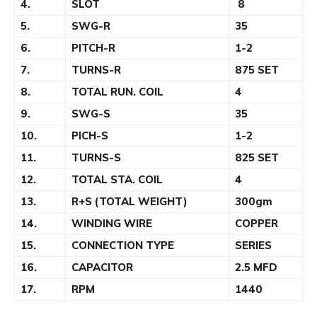
4.
SLOT
8
5.
SWG-R
35
6.
PITCH-R
1-2
7.
TURNS-R
875 SET
8.
TOTAL RUN. COIL
4
9.
SWG-S
35
10.
PICH-S
1-2
11.
TURNS-S
825 SET
12.
TOTAL STA. COIL
4
13.
R+S (TOTAL WEIGHT)
300gm
14.
WINDING WIRE
COPPER
15.
CONNECTION TYPE
SERIES
16.
CAPACITOR
2.5 MFD
17.
RPM
1440