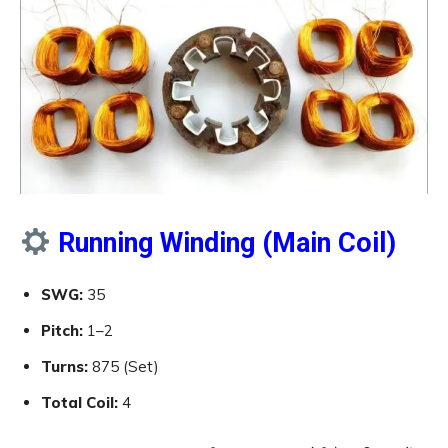
Running Winding (Main Coil)
SWG:
35
Pitch:
1–2
Turns:
875 (Set)
Total Coil:
4