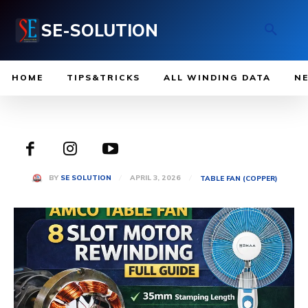
SE-SOLUTION
HOME
TIPS&TRICKS
ALL WINDING DATA
N
APRIL 3, 2026
BY
SE SOLUTION
TABLE FAN (COPPER)