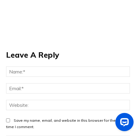
Leave A Reply
Na
Ema
Web
Save my name, email, and website in this browser for the next
time I comment.