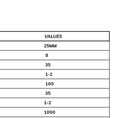
VALUES
25MM
8
35
1-2
100
35
1-2
1000