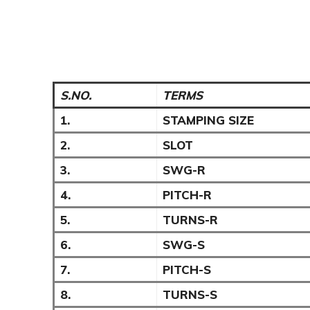
S.NO.
TERMS
1.
STAMPING SIZE
2.
SLOT
3.
SWG-R
4.
PITCH-R
5.
TURNS-R
6.
SWG-S
7.
PITCH-S
8.
TURNS-S