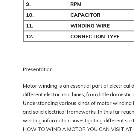
9.
RPM
10.
CAPACITOR
11.
WINDING WIRE
12.
CONNECTION TYPE
Presentation
Motor winding is an essential part of electrical 
different electric machines, from little domest
Understanding various kinds of motor winding i
and solid electrical frameworks. In this far reach
winding information, investigating different s
HOW TO WIND A MOTOR YOU CAN VISIT A