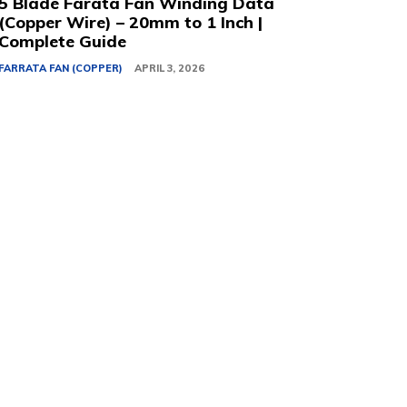
5 Blade Farata Fan Winding Data
(Copper Wire) – 20mm to 1 Inch |
Complete Guide
FARRATA FAN (COPPER)
APRIL 3, 2026