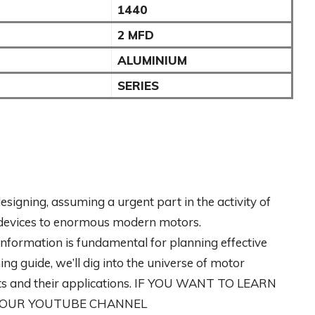
1440
2 MFD
ALUMINIUM
SERIES
designing, assuming a urgent part in the activity of
ic devices to enormous modern motors.
nformation is fundamental for planning effective
ing guide, we’ll dig into the universe of motor
orts and their applications. IF YOU WANT TO LEARN
T OUR YOUTUBE CHANNEL